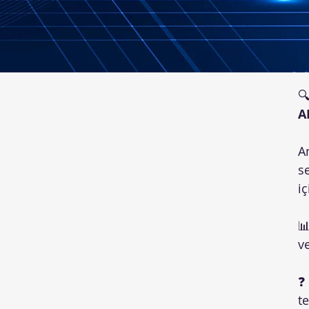

A
A
s
iç
📊
ve
❓
te