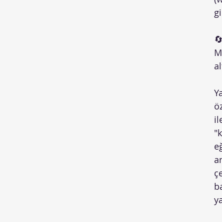
g

M
al
Ya
ö
i
"k
e
a
ç
b
ya