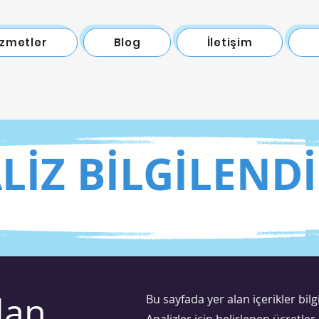
izmetler
Blog
İletişim
LİZ BİLGİLEND
lan
Bu sayfada yer alan içerikler bil