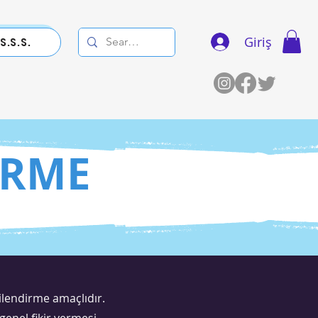
Giriş
S.S.S.
İRME
gilendirme amaçlıdır.