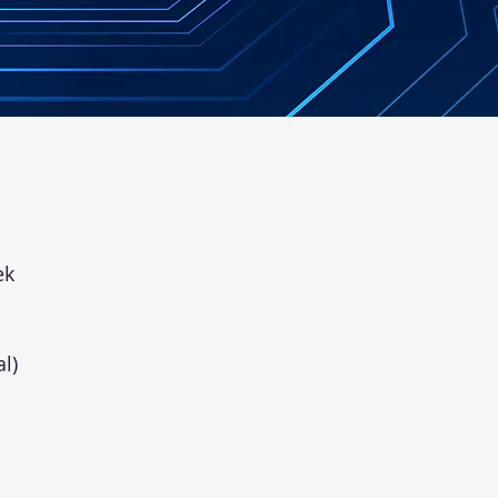
ek
l)