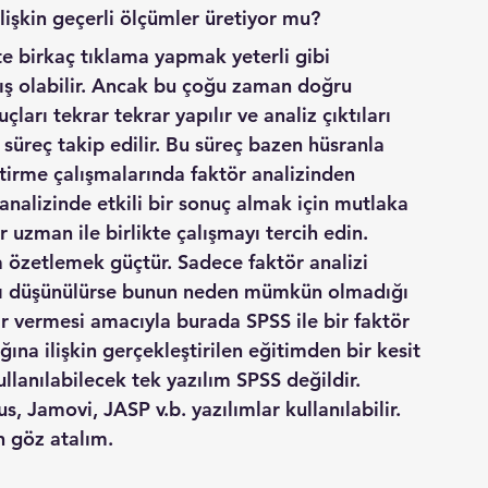
ilişkin geçerli ölçümler üretiyor mu?
e birkaç tıklama yapmak yeterli gibi 
mış olabilir. Ancak bu çoğu zaman doğru 
ları tekrar tekrar yapılır ve analiz çıktıları 
 süreç takip edilir. Bu süreç bazen hüsranla 
ştirme çalışmalarında faktör analizinden 
nalizinde etkili bir sonuç almak için mutlaka 
 uzman ile birlikte çalışmayı tercih edin.
ada özetlemek güçtür. Sadece faktör analizi 
dığı düşünülürse bunun neden mümkün olmadığı 
kir vermesi amacıyla burada SPSS ile bir faktör 
ına ilişkin gerçekleştirilen eğitimden bir kesit 
kullanılabilecek tek yazılım SPSS değildir. 
s, Jamovi, JASP v.b. yazılımlar kullanılabilir. 
n göz atalım. 