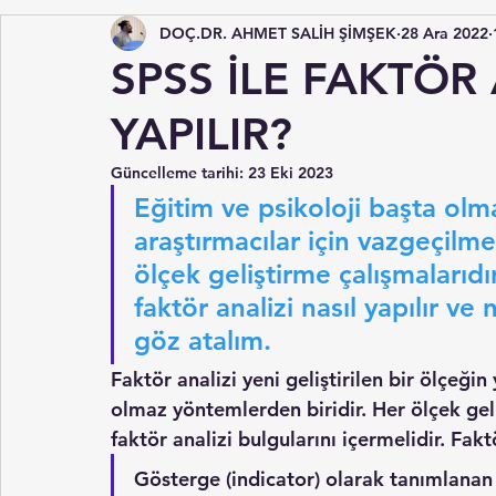
DOÇ.DR. AHMET SALİH ŞİMŞEK
28 Ara 2022
SPSS İLE FAKTÖR 
YAPILIR?
Güncelleme tarihi:
23 Eki 2023
Eğitim ve psikoloji başta olm
araştırmacılar için vazgeçilme
ölçek geliştirme çalışmalarıdır
faktör analizi nasıl yapılır ve
göz atalım.
Faktör analizi yeni geliştirilen bir ölçeği
olmaz yöntemlerden biridir. Her ölçek gel
faktör analizi bulgularını içermelidir. Fakt
Gösterge (indicator) olarak tanımlanan