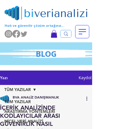
Hızlı ve güvenilir çözüm ortağınız...
BLOG
Kaydol
Yazı
TÜM YAZILAR
BVA ANALİZ DANIŞMANLIK
TÜM YAZILAR
İÇERİK ANALİZİNDE
ARAŞTIRMA YÖNTEMLERİ
KODLAYICILAR ARASI
NİCEL VERİ ANALİZİ
GÜVENİRLİK NASIL