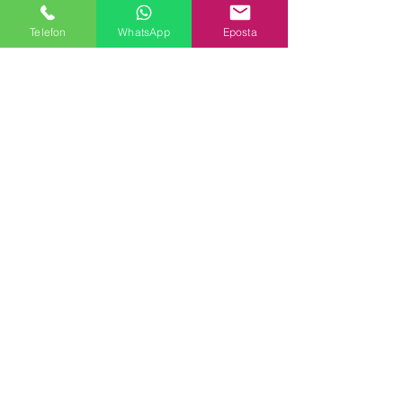
NİTEL VERİ ANALİZİ
Telefon
WhatsApp
Eposta
Hepsini Gör
Son Yazılar