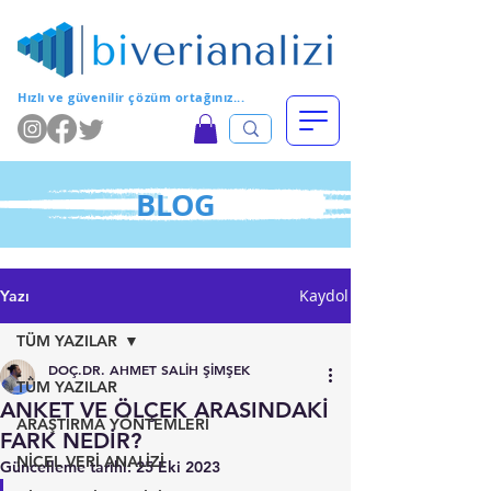
Hızlı ve güvenilir çözüm ortağınız...
BLOG
Kaydol
Yazı
TÜM YAZILAR
DOÇ.DR. AHMET SALİH ŞİMŞEK
TÜM YAZILAR
ANKET VE ÖLÇEK ARASINDAKİ
ARAŞTIRMA YÖNTEMLERİ
FARK NEDİR?
NİCEL VERİ ANALİZİ
Güncelleme tarihi:
25 Eki 2023