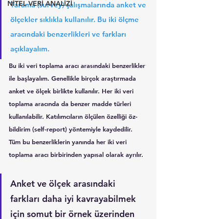
NİTEL VERİ ANALİZİ
Tarama (survey) çalışmalarında anket ve 
ölçekler sıklıkla kullanılır. Bu iki ölçme 
aracındaki benzerlikleri ve farkları 
açıklayalım.
Bu iki veri toplama aracı arasındaki benzerlikler 
ile başlayalım. Genellikle birçok araştırmada 
anket ve ölçek birlikte kullanılır. Her iki veri 
toplama aracında da benzer madde türleri 
kullanılabilir. Katılımcıların ölçülen özelliği öz-
bildirim (self-report) yöntemiyle kaydedilir.  
Tüm bu benzerliklerin yanında her iki veri 
toplama aracı birbirinden yapısal olarak ayrılır. 
Anket ve ölçek arasındaki 
farkları daha iyi kavrayabilmek 
için somut bir örnek üzerinden 