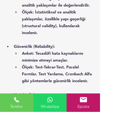
analitik yaklaşımlar ile değerlendirilir.
Ölçek
: İstatistiksel ve analitik 
yaklaşımlar, özellikle yapı geçerliği 
(structural validity), kullanılarak 
incelenir.
Güvenirlik (Reliability)
:
Anket:
 Tesadüfi hata kaynaklarını 
minimize etmeyi amaçlar. 
Ölçek
: Test-Tekrar-Test, Paralel 
Formlar, Test Yarılama, Cronbach Alfa 
gibi yöntemlerle güvenirlik incelenir.
Veri Analizi
:
Anket
: Frekans, yüzde, korelasyon, ki-
Telefon
WhatsApp
Eposta
kare, kümeleme gibi basit analiz 
teknikleri ile anket verileri 
değerlendirilir. Ayrıca, t-testi, Anova, 
HLM gibi ileri analizlerle de 
incelenebilir.