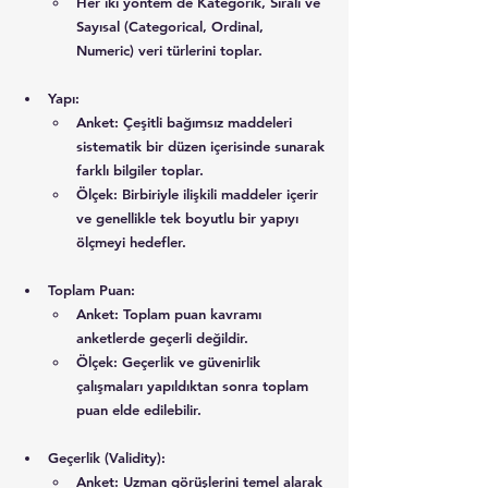
Her iki yöntem de Kategorik, Sıralı ve 
Sayısal (Categorical, Ordinal, 
Numeric) veri türlerini toplar.
Yapı
:
Anket
: Çeşitli bağımsız maddeleri 
sistematik bir düzen içerisinde sunarak 
farklı bilgiler toplar.
Ölçek
: Birbiriyle ilişkili maddeler içerir 
ve genellikle tek boyutlu bir yapıyı 
ölçmeyi hedefler.
Toplam Puan
:
Anket
: Toplam puan kavramı 
anketlerde geçerli değildir.
Ölçek
: Geçerlik ve güvenirlik 
çalışmaları yapıldıktan sonra toplam 
puan elde edilebilir.
Geçerlik (Validity)
:
Anket
: Uzman görüşlerini temel alarak 