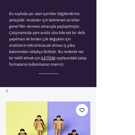
Bu sayfada yer alan içerikler bilgilendirme
amaçlıdır. Analizler için belirlenen ücretler
genel fikir vermesi amacıyla paylaşılmıştır.
Çalışmanızda aynı analiz olsa bile tek bir defa
yapılması ile birden çok değişken için
analizlerin tekrarlanacak olması iş yükü
bakımından oldukça farklıdır. Bu nedenle net
bir teklif almak için
İLETİŞİM
sayfasındaki talep
formalarını kullanmanızı öneririz.