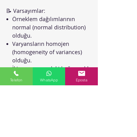
📝 Varsayımlar:
Örneklem dağılımlarının
normal (normal distribution)
olduğu.
Varyansların homojen
(homogeneity of variances)
olduğu.
İki grup arasındaki bağımsızlık.
Telefon
WhatsApp
Eposta
💻 Programlar: İstatistiksel
analizlerin vazgeçilmezi SPSS ve
R!
🌟 Başlıca Çıktılar: Ortalamaların
dansı! t-değeri (t-value), p-değeri
(p-value) ve güven aralıkları