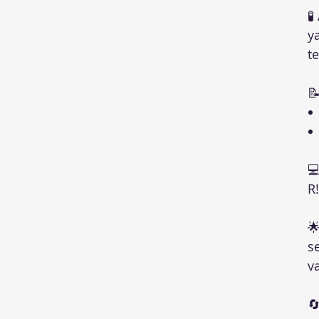

y
te


R!
🌟
s
v
🔄