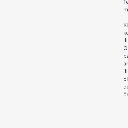
T
m
Ki
ku
il
Ö
pa
a
il
b
d
ö