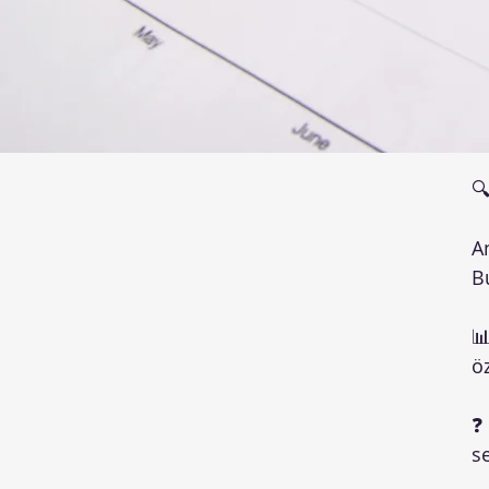

A
Bu
📊
ö
❓
se