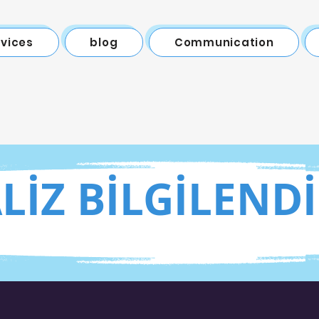
rvices
blog
Communication
LİZ BİLGİLEND