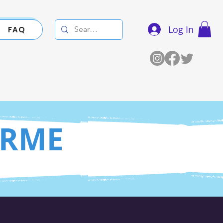
Log In
FAQ
İRME